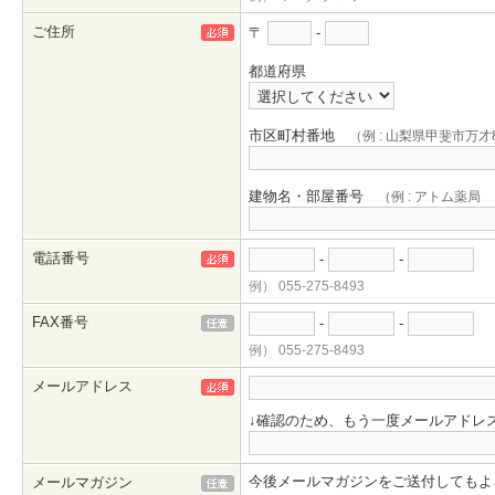
ご住所
〒
-
都道府県
市区町村番地
（例 : 山梨県甲斐市万才8
建物名・部屋番号
（例 : アトム薬
電話番号
-
-
例） 055-275-8493
FAX番号
-
-
例） 055-275-8493
メールアドレス
↓確認のため、もう一度メールアドレ
今後メールマガジンをご送付してもよ
メールマガジン