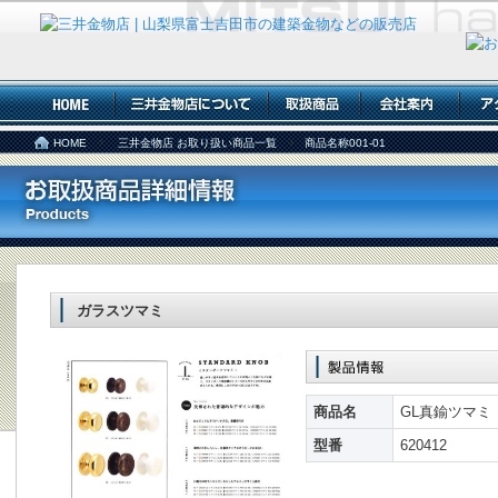
HOME
三井金物店 お取り扱い商品一覧
商品名称001-01
ガラスツマミ
商品名
GL真鍮ツマミ
型番
620412