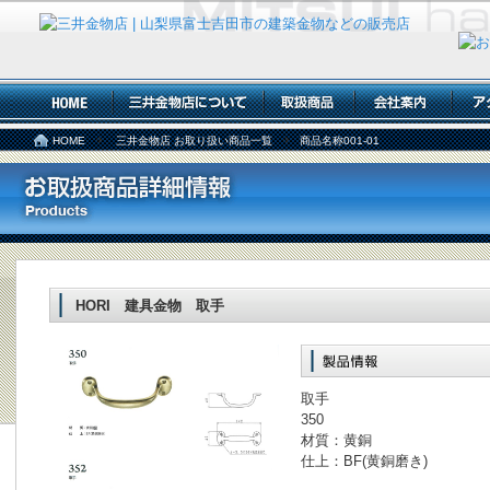
HOME
三井金物店 お取り扱い商品一覧
商品名称001-01
HORI 建具金物 取手
取手
350
材質：黄銅
仕上：BF(黄銅磨き)