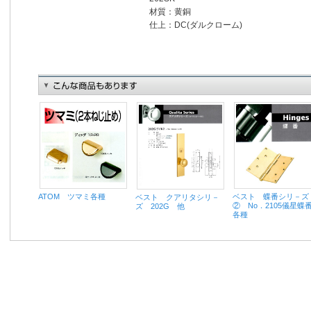
材質：黄銅
仕上：DC(ダルクローム)
ベスト 蝶番シリ－ズ
ATOM ツマミ各種
ベスト クアリタシリ－
② No．2105儀星蝶
ズ 202G 他
各種