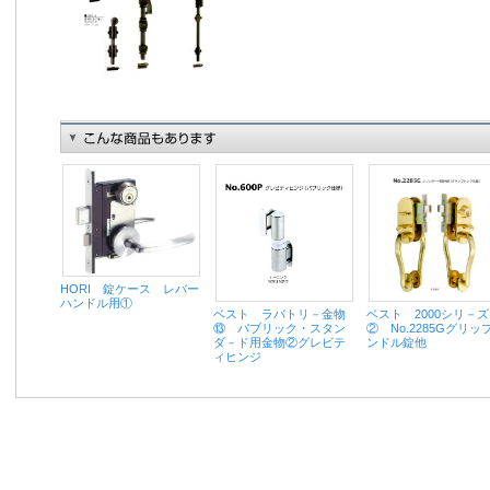
HORI 錠ケース レバー
ハンドル用①
ベスト 2000シリ－ズ
ベスト ラバトリ－金物
② No.2285Gグリッ
⑬ パブリック・スタン
ンドル錠他
ダ－ド用金物②グレビテ
ィヒンジ