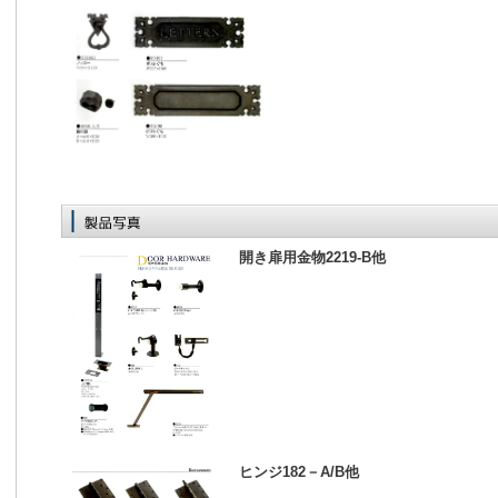
開き扉用金物2219-B他
ヒンジ182－A/B他