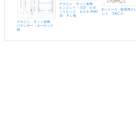
ナカニシ サッシ金物
ヒンジシリ－ズ⑦ ピボ
Kシリーズ 取替用ク
ットヒンジ ＳＵＳ‐PHD‐
ント ①KC-1~
16 ＲＬ他
ナカニシ サッシ金物
バランサー・カーロック
他