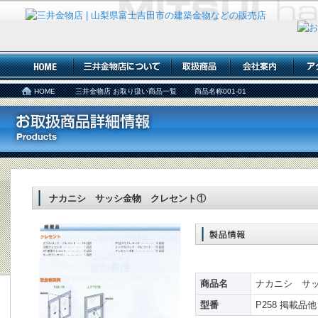
HOME
三井金物店 お取り扱い商品一覧
商品名称001-01
ナカニシ サッシ金物 クレセント①
商品名
ナカニシ サ
型番
P258 掲載品他