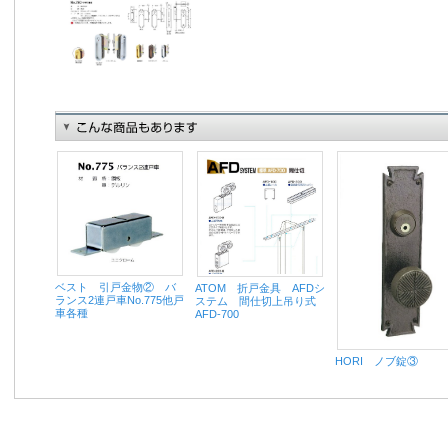
ベスト 引戸金物② バ
ATOM 折戸金具 AFDシ
ランス2連戸車No.775他戸
ステム 間仕切上吊り式
車各種
AFD-700
HORI ノブ錠③