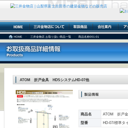
HOME
三井金物店 お取り扱い商品一覧
商品名称001-01
ATOM 折戸金具 HDSシステムHD-07他
商品名
ATOM 折戸金
型番
HD-07/標準タ