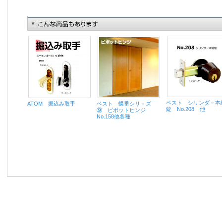
ベスト シリンダ－本
ベスト 蝶番シリ－ズ
ATOM 掘込み取手
錠 No.208 他
⑨ ピボットヒンジ
No.158他各種