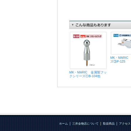
MK・MARI
ズ③P-125
MK・MARIC 金属製フッ
クシリーズ①B-104他
ホーム
三井金物店について
取扱商品
アクセス