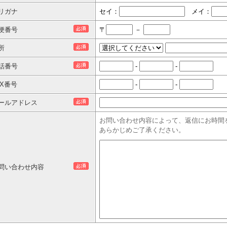
リガナ
セイ：
メイ：
便番号
〒
－
所
話番号
-
-
AX番号
-
-
ールアドレス
お問い合わせ内容によって、返信にお時間
あらかじめご了承ください。
問い合わせ内容