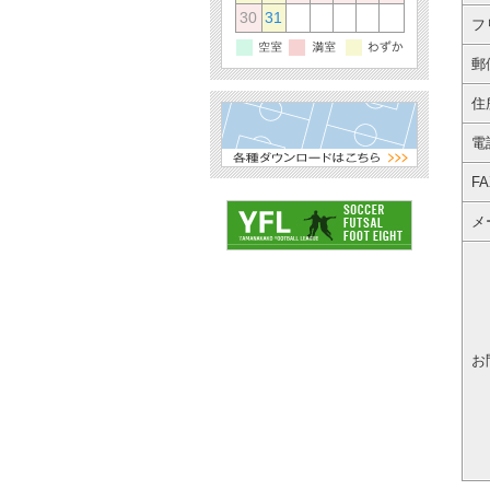
30
31
フ
郵
住
電
F
メ
お